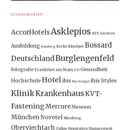
SCHLAGWÖRTER
Asklepios
AccorHotels
ATE Services
Bossard
Ausbildung
Berlin
Blindniet
Bamberg
Burglengenfeld
Deutschland
Gesundheit
Fotografie
Frankfurt am Main
FTI
Hotel
ibis Styles
Hochschule
ibis
ibis budget
Klinik
Krankenhaus
KVT-
Fastening
Mercure
Museum
München
Novotel
Nürnberg
Oberviechtach
Online Reputation Management