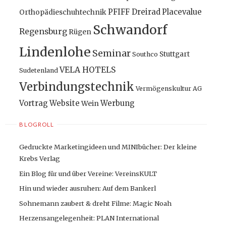
PFIFF Dreirad
Placevalue
Orthopädieschuhtechnik
Schwandorf
Regensburg
Rügen
Lindenlohe
Seminar
Stuttgart
Southco
VELA HOTELS
Sudetenland
Verbindungstechnik
Vermögenskultur AG
Vortrag
Website
Werbung
Wein
BLOGROLL
Gedruckte Marketingideen und MINIbücher: Der kleine
Krebs Verlag
Ein Blog für und über Vereine: VereinsKULT
Hin und wieder ausruhen: Auf dem Bankerl
Sohnemann zaubert & dreht Filme: Magic Noah
Herzensangelegenheit: PLAN International