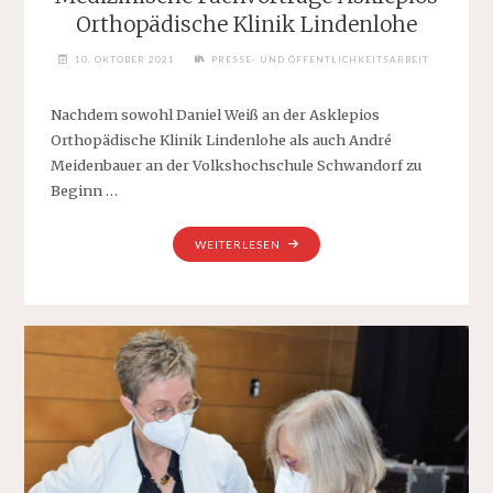
Orthopädische Klinik Lindenlohe
10. OKTOBER 2021
PRESSE- UND ÖFFENTLICHKEITSARBEIT
Nachdem sowohl Daniel Weiß an der Asklepios
Orthopädische Klinik Lindenlohe als auch André
Meidenbauer an der Volkshochschule Schwandorf zu
Beginn …
"MEDIZINISCHE
WEITERLESEN
FACHVORTRÄGE
ASKLEPIOS
ORTHOPÄDISCHE
KLINIK
LINDENLOHE"