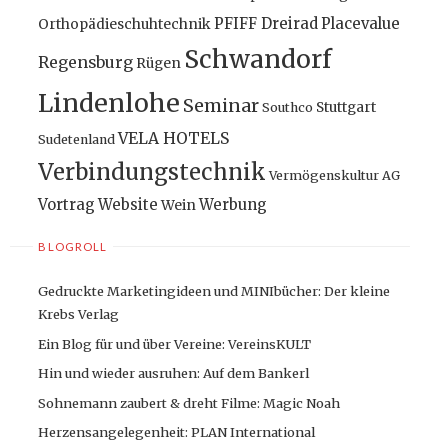
PFIFF Dreirad
Placevalue
Orthopädieschuhtechnik
Schwandorf
Regensburg
Rügen
Lindenlohe
Seminar
Stuttgart
Southco
VELA HOTELS
Sudetenland
Verbindungstechnik
Vermögenskultur AG
Vortrag
Website
Werbung
Wein
BLOGROLL
Gedruckte Marketingideen und MINIbücher: Der kleine
Krebs Verlag
Ein Blog für und über Vereine: VereinsKULT
Hin und wieder ausruhen: Auf dem Bankerl
Sohnemann zaubert & dreht Filme: Magic Noah
Herzensangelegenheit: PLAN International