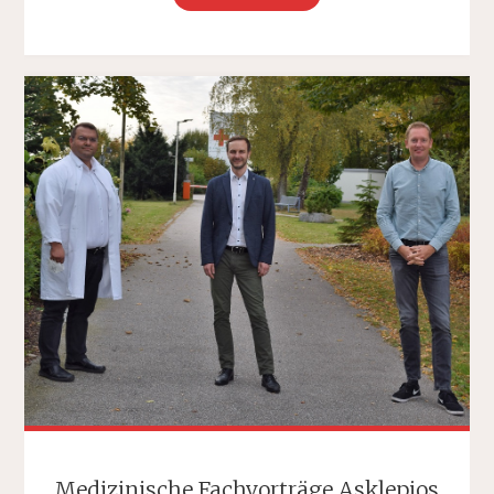
ÜBER
ADIPOSITAS,
HERZERKRANKUNGEN,
CHRONISCHE
WUNDEN
UND
MEHR"
Medizinische Fachvorträge Asklepios