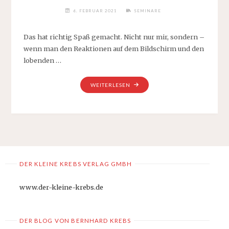
6. FEBRUAR 2021
SEMINARE
Das hat richtig Spaß gemacht. Nicht nur mir, sondern –
wenn man den Reaktionen auf dem Bildschirm und den
lobenden …
"EIN
WEITERLESEN
LAUNIGER
VORTRAG
BEIM
JAHRESTREFFEN
DES
NÜRNBERGER
SKÅL
DER KLEINE KREBS VERLAG GMBH
CLUBS"
www.der-kleine-krebs.de
DER BLOG VON BERNHARD KREBS