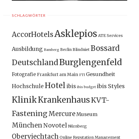
SCHLAGWÖRTER
Asklepios
AccorHotels
ATE Services
Bossard
Ausbildung
Berlin
Blindniet
Bamberg
Burglengenfeld
Deutschland
Gesundheit
Fotografie
Frankfurt am Main
FTI
Hotel
ibis Styles
Hochschule
ibis
ibis budget
Klinik
Krankenhaus
KVT-
Fastening
Mercure
Museum
München
Novotel
Nürnberg
Oberviechtach
Online Reputation Management