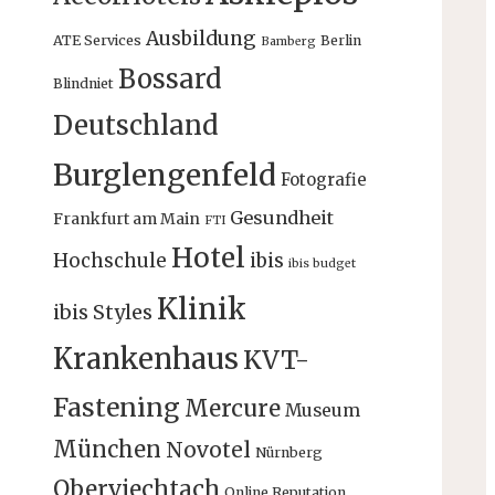
Ausbildung
ATE Services
Berlin
Bamberg
Bossard
Blindniet
Deutschland
Burglengenfeld
Fotografie
Gesundheit
Frankfurt am Main
FTI
Hotel
Hochschule
ibis
ibis budget
Klinik
ibis Styles
Krankenhaus
KVT-
Fastening
Mercure
Museum
München
Novotel
Nürnberg
Oberviechtach
Online Reputation