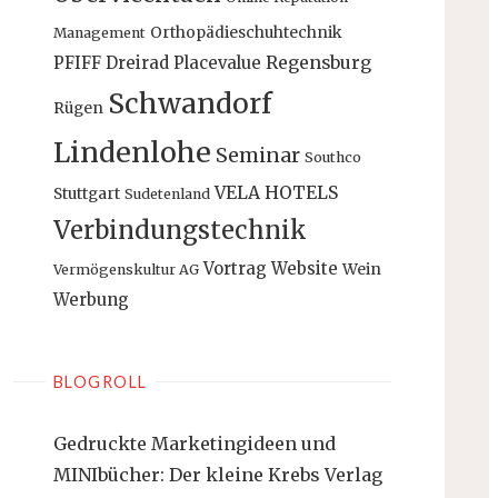
Orthopädieschuhtechnik
Management
PFIFF Dreirad
Placevalue
Regensburg
Schwandorf
Rügen
Lindenlohe
Seminar
Southco
VELA HOTELS
Stuttgart
Sudetenland
Verbindungstechnik
Vortrag
Website
Wein
Vermögenskultur AG
Werbung
BLOGROLL
Gedruckte Marketingideen und
MINIbücher: Der kleine Krebs Verlag