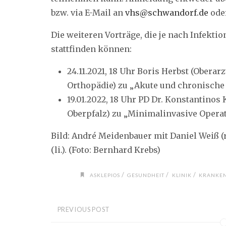
bzw. via E-Mail an
vhs@schwandorf.de
oder
Die weiteren Vorträge, die je nach Infekti
stattfinden können:
24.11.2021, 18 Uhr Boris Herbst (Obera
Orthopädie) zu „Akute und chronische 
19.01.2022, 18 Uhr PD Dr. Konstantinos
Oberpfalz) zu „Minimalinvasive Operat
Bild: André Meidenbauer mit Daniel Weiß (r
(li.). (Foto: Bernhard Krebs)
/
/
/
ASKLEPIOS
GESUNDHEIT
KLINIK
KRANKE
PREVIOUS POST