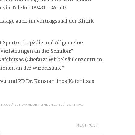
 via Telefon 09431 – 45-510.
onslage auch im Vortragssaal der Klinik
rzt Sportorthopädie und Allgemeine
Verletzungen an der Schulter“
 Kafchitsas (Chefarzt Wirbelsäulenzentrum
ionen an der Wirbelsäule“
e.) und PD Dr. Konstantinos Kafchitsas
/
/
NHAUS
SCHWANDORF LINDENLOHE
VORTRAG
NEXT POST