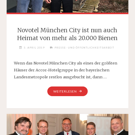
Novotel München City ist nun auch
Heimat von mehr als 20.000 Bienen
3. APRIL 2019
PRESSE- UND ÖFFENTLICHKEITSARBEIT
Wenn das Novotel München City als eines der größten
Häuser der Accor-Hotelgruppe in der bayerischen
Landesmetropole restlos ausgebucht ist, dann …
"NOVOTEL
WEITERLESEN
MÜNCHEN
CITY
IST
NUN
AUCH
HEIMAT
VON