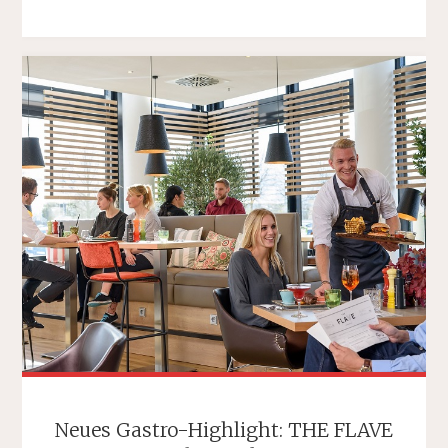
UND
HAUPTVERWALTUNG
AKTIV
BEI
IHREM
11.
RAMADAMA
IM
ENGLISCHEN
GARTEN"
Neues Gastro-Highlight: THE FLAVE