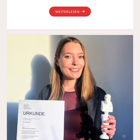
"VON
WEITERLESEN
DER
DEHOGA
AUSGEZEICHNET:
MERCURE
HOTEL
MÜNCHEN
CITY
CENTER
IST
TOP
AUSBILDUNGSBETRIEB"