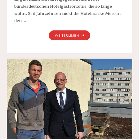
bundesdeutschen Hotelgastronomie, die so lange
währt. Seit Jahrzehnten rückt die Hotelmarke Mercure
den …
"33.
WEITERLESEN
ENDVERKOSTUNG:
NEUE
WEINKARTE
„MERCURE
WEINLESE“
MIT
PERFEKTEM
GENUSS-
MIX
DEUTSCHER
WEINGÜTER"