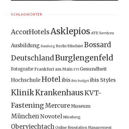
SCHLAGWÖRTER
Asklepios
AccorHotels
ATE Services
Bossard
Ausbildung
Berlin
Blindniet
Bamberg
Burglengenfeld
Deutschland
Gesundheit
Fotografie
Frankfurt am Main
FTI
Hotel
ibis Styles
Hochschule
ibis
ibis budget
Klinik
Krankenhaus
KVT-
Fastening
Mercure
Museum
München
Novotel
Nürnberg
Oberviechtach
Online Reputation Management