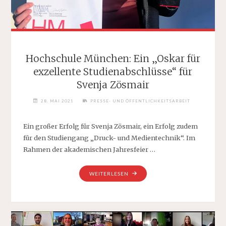
Hochschule München: Ein „Oskar für
exzellente Studienabschlüsse“ für
Svenja Zösmair
28. MAI 2021
PRESSE- UND ÖFFENTLICHKEITSARBEIT
Ein großer Erfolg für Svenja Zösmair, ein Erfolg zudem
für den Studiengang „Druck- und Medientechnik“. Im
Rahmen der akademischen Jahresfeier …
"HOCHSCHULE
WEITERLESEN
MÜNCHEN:
EIN
„OSKAR
FÜR
EXZELLENTE