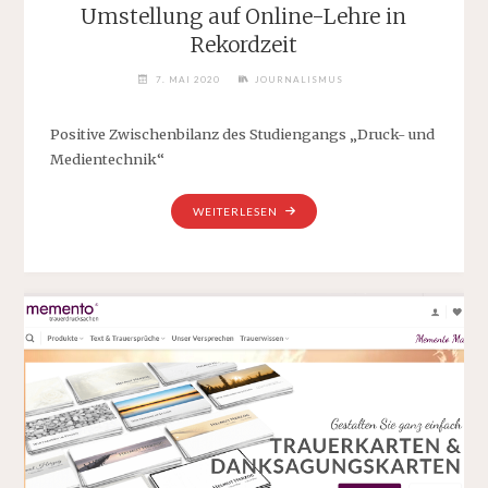
Umstellung auf Online-Lehre in
Rekordzeit
7. MAI 2020
JOURNALISMUS
Positive Zwischenbilanz des Studiengangs „Druck- und
Medientechnik“
"UMSTELLUNG
WEITERLESEN
AUF
ONLINE-
LEHRE
IN
REKORDZEIT"