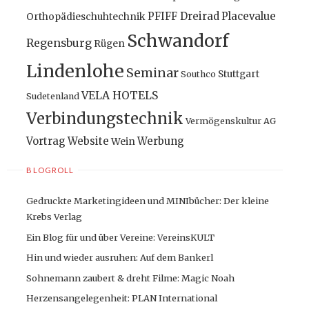
PFIFF Dreirad
Placevalue
Orthopädieschuhtechnik
Schwandorf
Regensburg
Rügen
Lindenlohe
Seminar
Stuttgart
Southco
VELA HOTELS
Sudetenland
Verbindungstechnik
Vermögenskultur AG
Vortrag
Website
Werbung
Wein
BLOGROLL
Gedruckte Marketingideen und MINIbücher: Der kleine
Krebs Verlag
Ein Blog für und über Vereine: VereinsKULT
Hin und wieder ausruhen: Auf dem Bankerl
Sohnemann zaubert & dreht Filme: Magic Noah
Herzensangelegenheit: PLAN International