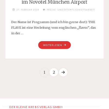
im Novotel München Airport
27. FEBRUAR 2018
PRESSE- UND ÖFFENTLICHKEITSARBEIT
Der Name ist Programm (und ich bin gerne dort): THE
FLAVE ist eine Herleitung vom englischen „flavor“, das
in der …
"NEUES
WEITERLESEN
GASTRO-
HIGHLIGHT:
THE
FLAVE
IM
1
2
NOVOTEL
MÜNCHEN
Seitennummerier
AIRPORT"
der
Beiträge
DER KLEINE KREBS VERLAG GMBH