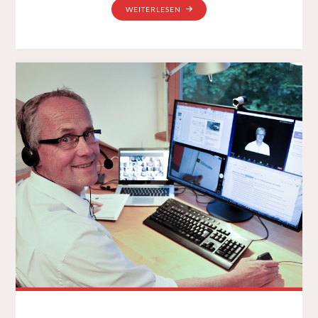
"STUDIENGANG
WEITERLESEN
DRUCK-
UND
MEDIENTECHNIK
UND
SEIN
DMT
FÖRDERVEREIN
RÜCKEN
NACHHALTIGKEIT
IN
DEN
FOKUS"