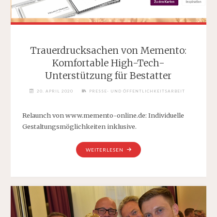
Trauerdrucksachen von Memento:
Komfortable High-Tech-
Unterstützung für Bestatter
20. APRIL 2020
PRESSE- UND ÖFFENTLICHKEITSARBEIT
Relaunch von www.memento-online.de: Individuelle
Gestaltungsmöglichkeiten inklusive.
"TRAUERDRUCKSACHEN
WEITERLESEN
VON
MEMENTO:
KOMFORTABLE
HIGH-
TECH-
UNTERSTÜTZUNG