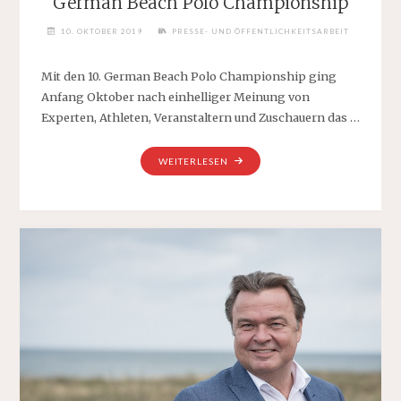
German Beach Polo Championship
10. OKTOBER 2019
PRESSE- UND ÖFFENTLICHKEITSARBEIT
Mit den 10. German Beach Polo Championship ging
Anfang Oktober nach einhelliger Meinung von
Experten, Athleten, Veranstaltern und Zuschauern das …
"VELA
WEITERLESEN
HOTELS
PUNKTET
BEI
DER
10.
GERMAN
BEACH
POLO
CHAMPIONSHIP"