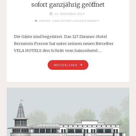
sofort ganzjährig geöffnet
13. DEZEMBER 2019
PRESSE- UND ÖFFENTLICHKEITSARBEIT
Die Gäste sind begeistert. Das 127 Zimmer-Hotel
Bernstein Prerow hat unter seinem neuen Betreiber
VELA HOTELS den Schritt vom Saisonhotel …
"DAS
WEITERLESEN
HOTEL
BERNSTEIN
PREROW
IST
AB
SOFORT
GANZJÄHRIG
GEÖFFNET"