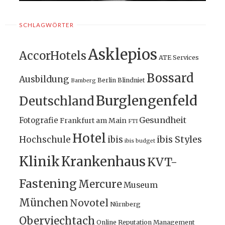
SCHLAGWÖRTER
Asklepios
AccorHotels
ATE Services
Bossard
Ausbildung
Berlin
Blindniet
Bamberg
Burglengenfeld
Deutschland
Gesundheit
Fotografie
Frankfurt am Main
FTI
Hotel
ibis Styles
Hochschule
ibis
ibis budget
Klinik
Krankenhaus
KVT-
Fastening
Mercure
Museum
München
Novotel
Nürnberg
Oberviechtach
Online Reputation Management