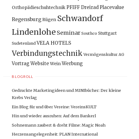
PFIFF Dreirad
Placevalue
Orthopädieschuhtechnik
Schwandorf
Regensburg
Rügen
Lindenlohe
Seminar
Stuttgart
Southco
VELA HOTELS
Sudetenland
Verbindungstechnik
Vermögenskultur AG
Vortrag
Website
Werbung
Wein
BLOGROLL
Gedruckte Marketingideen und MINIbücher: Der kleine
Krebs Verlag
Ein Blog für und über Vereine: VereinsKULT
Hin und wieder ausruhen: Auf dem Bankerl
Sohnemann zaubert & dreht Filme: Magic Noah
Herzensangelegenheit: PLAN International