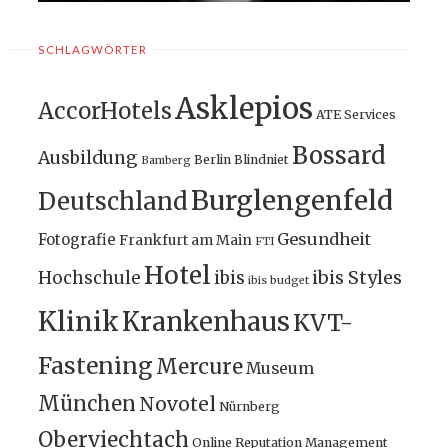
SCHLAGWÖRTER
Asklepios
AccorHotels
ATE Services
Bossard
Ausbildung
Berlin
Blindniet
Bamberg
Burglengenfeld
Deutschland
Gesundheit
Fotografie
Frankfurt am Main
FTI
Hotel
ibis Styles
Hochschule
ibis
ibis budget
Klinik
Krankenhaus
KVT-
Fastening
Mercure
Museum
München
Novotel
Nürnberg
Oberviechtach
Online Reputation Management