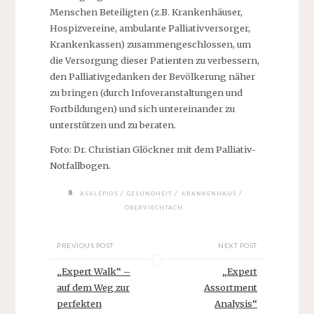
Menschen Beteiligten (z.B. Krankenhäuser,
Hospizvereine, ambulante Palliativversorger,
Krankenkassen) zusammengeschlossen, um
die Versorgung dieser Patienten zu verbessern,
den Palliativgedanken der Bevölkerung näher
zu bringen (durch Infoveranstaltungen und
Fortbildungen) und sich untereinander zu
unterstützen und zu beraten.
Foto: Dr. Christian Glöckner mit dem Palliativ-
Notfallbogen.
/
/
/
ASKLEPIOS
GESUNDHEIT
KRANKENHAUS
OBERVIECHTACH
PREVIOUS POST
NEXT POST
„Expert Walk“ –
„Expert
auf dem Weg zur
Assortment
perfekten
Analysis“