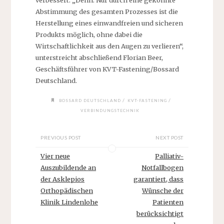
verbessert. „Denn: Nur durch eine gekonnte
Abstimmung des gesamten Prozesses ist die
Herstellung eines einwandfreien und sicheren
Produkts möglich, ohne dabei die
Wirtschaftlichkeit aus den Augen zu verlieren“,
unterstreicht abschließend Florian Beer,
Geschäftsführer von KVT-Fastening/Bossard
Deutschland.
/
/
BOSSARD DEUTSCHLAND
KVT-FASTENING
VERBINDUNGSTECHNIK
PREVIOUS POST
NEXT POST
Vier neue
Palliativ-
Auszubildende an
Notfallbogen
der Asklepios
garantiert, dass
Orthopädischen
Wünsche der
Klinik Lindenlohe
Patienten
berücksichtigt