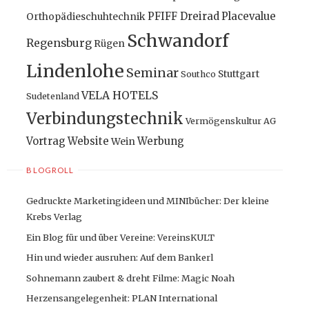
PFIFF Dreirad
Placevalue
Orthopädieschuhtechnik
Schwandorf
Regensburg
Rügen
Lindenlohe
Seminar
Stuttgart
Southco
VELA HOTELS
Sudetenland
Verbindungstechnik
Vermögenskultur AG
Vortrag
Website
Werbung
Wein
BLOGROLL
Gedruckte Marketingideen und MINIbücher: Der kleine
Krebs Verlag
Ein Blog für und über Vereine: VereinsKULT
Hin und wieder ausruhen: Auf dem Bankerl
Sohnemann zaubert & dreht Filme: Magic Noah
Herzensangelegenheit: PLAN International