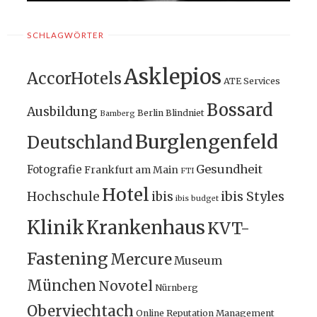
SCHLAGWÖRTER
Asklepios
AccorHotels
ATE Services
Bossard
Ausbildung
Berlin
Blindniet
Bamberg
Burglengenfeld
Deutschland
Gesundheit
Fotografie
Frankfurt am Main
FTI
Hotel
ibis Styles
Hochschule
ibis
ibis budget
Klinik
Krankenhaus
KVT-
Fastening
Mercure
Museum
München
Novotel
Nürnberg
Oberviechtach
Online Reputation Management