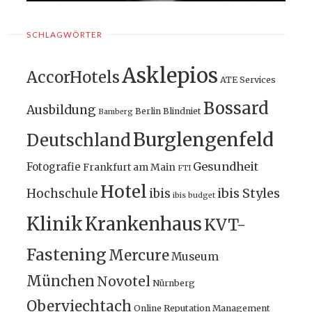
SCHLAGWÖRTER
Asklepios
AccorHotels
ATE Services
Bossard
Ausbildung
Berlin
Blindniet
Bamberg
Burglengenfeld
Deutschland
Gesundheit
Fotografie
Frankfurt am Main
FTI
Hotel
ibis Styles
Hochschule
ibis
ibis budget
Klinik
Krankenhaus
KVT-
Fastening
Mercure
Museum
München
Novotel
Nürnberg
Oberviechtach
Online Reputation Management