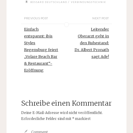
/
BOSSARD DEUTSCHLAND
VERBINDUNGSTECHNIK
PREVIOUS POST
NEXT POST
Einfach
Leitender
entspannt: ibis
Oberarzt geht in
Styles
den Ruhestand:
Regensburg feiert
Dr. Albert Pronath
„Volare Beach Bar
sagt Ade!
& Restaurant“-
Eröffnung
Schreibe einen Kommentar
Deine E-Mail-Adresse wird nicht veröffentlicht.
Erforderliche Felder sind mit
*
markiert