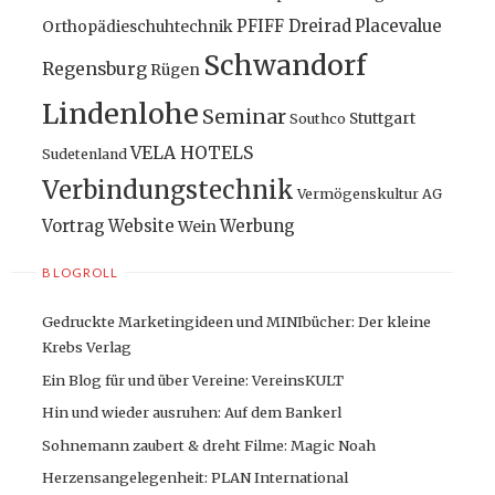
PFIFF Dreirad
Placevalue
Orthopädieschuhtechnik
Schwandorf
Regensburg
Rügen
Lindenlohe
Seminar
Stuttgart
Southco
VELA HOTELS
Sudetenland
Verbindungstechnik
Vermögenskultur AG
Vortrag
Website
Werbung
Wein
BLOGROLL
Gedruckte Marketingideen und MINIbücher: Der kleine
Krebs Verlag
Ein Blog für und über Vereine: VereinsKULT
Hin und wieder ausruhen: Auf dem Bankerl
Sohnemann zaubert & dreht Filme: Magic Noah
Herzensangelegenheit: PLAN International