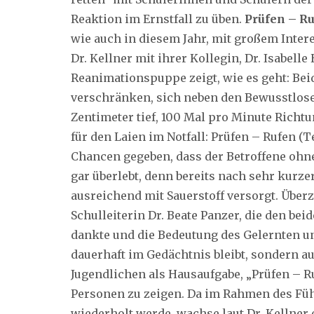
Reaktion im Ernstfall zu üben.
Prüfen – Ru
wie auch in diesem Jahr, mit großem Intere
Dr. Kellner mit ihrer Kollegin, Dr. Isabell
Reanimationspuppe zeigt, wie es geht: Be
verschränken, sich neben den Bewusstlosen
Zentimeter tief, 100 Mal pro Minute Richt
für den Laien im Notfall: Prüfen – Rufen (Te
Chancen gegeben, dass der Betroffene oh
gar überlebt, denn bereits nach sehr kurze
ausreichend mit Sauerstoff versorgt. Über
Schulleiterin Dr. Beate Panzer, die den be
dankte und die Bedeutung des Gelernten un
dauerhaft im Gedächtnis bleibt, sondern au
Jugendlichen als Hausaufgabe, „Prüfen – Ru
Personen zu zeigen. Da im Rahmen des Fü
wiederholt werde, wachse laut Dr. Kellner 