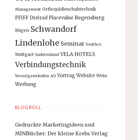
Orthopädieschuhtechnik
Management
PFIFF Dreirad
Placevalue
Regensburg
Schwandorf
Rügen
Lindenlohe
Seminar
Southco
VELA HOTELS
Stuttgart
Sudetenland
Verbindungstechnik
Vortrag
Website
Wein
Vermögenskultur AG
Werbung
BLOGROLL
Gedruckte Marketingideen und
MINIbücher: Der kleine Krebs Verlag