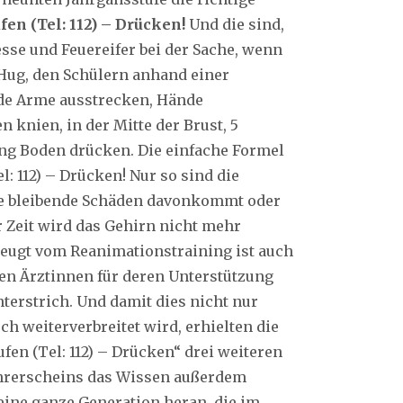
fen (Tel: 112) – Drücken!
Und die sind,
sse und Feuereifer bei der Sache, wenn
e Hug, den Schülern anhand einer
ide Arme ausstrecken, Hände
 knien, in der Mitte der Brust, 5
ung Boden drücken. Die einfache Formel
l: 112) – Drücken! Nur so sind die
ne bleibende Schäden davonkommt oder
r Zeit wird das Gehirn nicht mehr
zeugt vom Reanimationstraining ist auch
iden Ärztinnen für deren Unterstützung
terstrich. Und damit dies nicht nur
ch weiterverbreitet wird, erhielten die
fen (Tel: 112) – Drücken“ drei weiteren
hrerscheins das Wissen außerdem
eine ganze Generation heran, die im