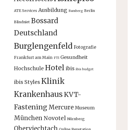
Ausbildung
ATE Services
Berlin
Bamberg
Bossard
Blindniet
Deutschland
Burglengenfeld
Fotografie
Gesundheit
Frankfurt am Main
FTI
Hotel
Hochschule
ibis
ibis budget
Klinik
ibis Styles
Krankenhaus
KVT-
Fastening
Mercure
Museum
München
Novotel
Nürnberg
Oberviechtach
Online Reputation