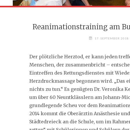
Reanimationstraining am B
17. SEPTEMBER 2018
Der plötzliche Herztod, er kann jeden treff
Menschen, der zusammenbricht – entscheid
Eintreffen des Rettungsdienstes mit Wie
Herzdruckmassage begonnen wird.
„Das e
nichts zu tun.“ Es genügten Dr. Veronika K
um über 60 Neuntklässlern am Johann-Mi
grundlegende Scheu vor dem Reanimations
2014 kommt die Oberärztin Anästhesie und
Städtedreieck an die Schule, um im Rahmen
retten“ mit Schülerinnen und Schülern der