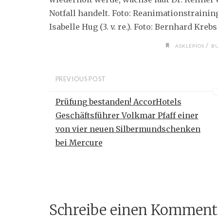
Notfall handelt. Foto: Reanimationstraining m
Isabelle Hug (3. v. re.). Foto: Bernhard Krebs
/
ASKLEPIOS
B
PREVIOUS POST
Prüfung bestanden! AccorHotels
Geschäftsführer Volkmar Pfaff einer
von vier neuen Silbermundschenken
bei Mercure
Schreibe einen Komment