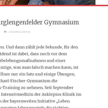
urglengenfelder Gymnasium
JOURNALISMUS
en. Und dann zählt jede Sekunde, für den
end ist dabei, dass noch vor dem
derbelebungsmaßnahmen und einer
inzige, was man falsch machen kann, ist
ellner nur ein Satz und einige Übungen,
chael-Fischer-Gymnasium die
-Training zu nehmen. Seit September
 Intensivmedizin der Asklepios Klinik im
 der bayernweiten Initiative „Leben
 neunten Jahrgansstufe die richtige