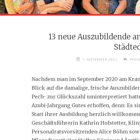
13 neue Auszubildende an
Städte
7. SEPTEMBER 2021
PRES
Nachdem man im September 2020 am Krank
Blick auf die damalige, frische Auszubild
Pech- zur Glückszahl uminterpretiert hatte
Azubi-Jahrgang Gutes erhoffen, denn: Es s
Start ihrer Ausbildung herzlich willkomm
Geschäftsführerin Kathrin Hofstetter, Kl
Personalratsvorsitzenden Alice Böhm sow