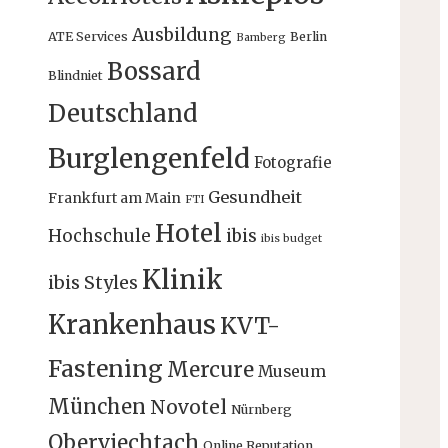
Ausbildung
ATE Services
Berlin
Bamberg
Bossard
Blindniet
Deutschland
Burglengenfeld
Fotografie
Gesundheit
Frankfurt am Main
FTI
Hotel
Hochschule
ibis
ibis budget
Klinik
ibis Styles
Krankenhaus
KVT-
Fastening
Mercure
Museum
München
Novotel
Nürnberg
Oberviechtach
Online Reputation