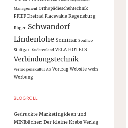
Orthopädieschuhtechnik
Management
PFIFF Dreirad
Placevalue
Regensburg
Schwandorf
Rügen
Lindenlohe
Seminar
Southco
VELA HOTELS
Stuttgart
Sudetenland
Verbindungstechnik
Vortrag
Website
Wein
Vermögenskultur AG
Werbung
BLOGROLL
Gedruckte Marketingideen und
MINIbücher: Der kleine Krebs Verlag