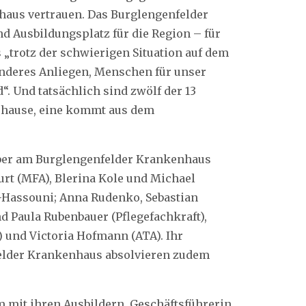
haus vertrauen. Das Burglengenfelder
nd Ausbildungsplatz für die Region – für
s „trotz der schwierigen Situation auf dem
onderes Anliegen, Menschen für unser
“. Und tatsächlich sind zwölf der 13
uhause, eine kommt aus dem
ber am Burglengenfelder Krankenhaus
rt (MFA), Blerina Kole und Michael
l-Hassouni; Anna Rudenko, Sebastian
d Paula Rubenbauer (Pflegefachkraft),
) und Victoria Hofmann (ATA). Ihr
felder Krankenhaus absolvieren zudem
 mit ihren Ausbildern, Geschäftsführerin