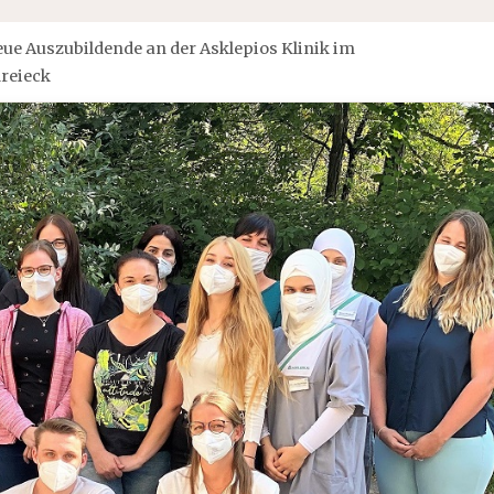
eue Auszubildende an der Asklepios Klinik im
dreieck