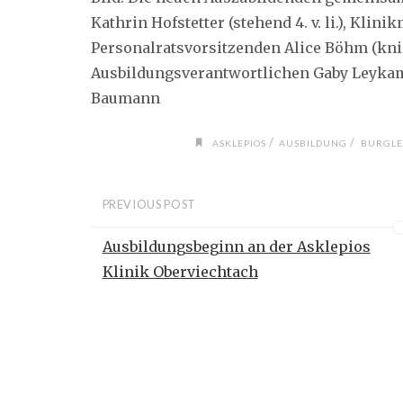
Kathrin Hofstetter (stehend 4. v. li.), Kli
Personalratsvorsitzenden Alice Böhm (kni
Ausbildungsverantwortlichen Gaby Leykamm
Baumann
/
/
ASKLEPIOS
AUSBILDUNG
BURGLE
PREVIOUS POST
Ausbildungsbeginn an der Asklepios
Klinik Oberviechtach