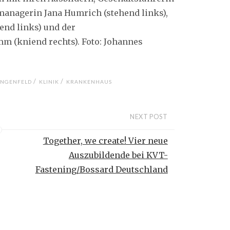
nikmanagerin Jana Humrich (stehend links),
end links) und der
 (kniend rechts). Foto: Johannes
/
/
NGENFELD
KLINIK
KRANKENHAUS
NEXT POST
Together, we create! Vier neue
Auszubildende bei KVT-
Fastening/Bossard Deutschland