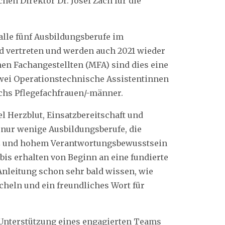
chen Direktor Dr. Josef Zäch für die
alle fünf Ausbildungsberufe im
ld vertreten und werden auch 2021 wieder
en Fachangestellten (MFA) sind dies eine
zwei Operationstechnische Assistentinnen
chs Pflegefachfrauen/-männer.
el Herzblut, Einsatzbereitschaft und
 nur wenige Ausbildungsberufe, die
nz und hohem Verantwortungsbewusstsein
is erhalten von Beginn an eine fundierte
Anleitung schon sehr bald wissen, wie
cheln und ein freundliches Wort für
e Unterstützung eines engagierten Teams