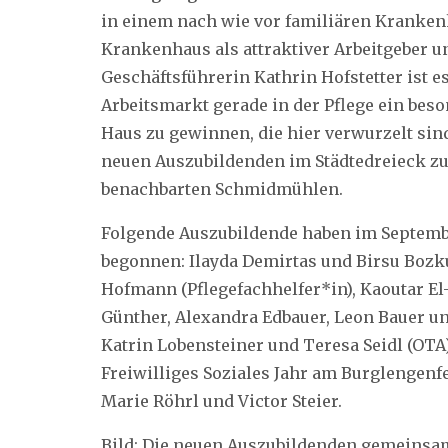
in einem nach wie vor familiären Kranken
Krankenhaus als attraktiver Arbeitgeber u
Geschäftsführerin Kathrin Hofstetter ist e
Arbeitsmarkt gerade in der Pflege ein bes
Haus zu gewinnen, die hier verwurzelt sind
neuen Auszubildenden im Städtedreieck z
benachbarten Schmidmühlen.
Folgende Auszubildende haben im Septem
begonnen: Ilayda Demirtas und Birsu Bozku
Hofmann (Pflegefachhelfer*in), Kaoutar E
Günther, Alexandra Edbauer, Leon Bauer un
Katrin Lobensteiner und Teresa Seidl (OTA
Freiwilliges Soziales Jahr am Burglengen
Marie Röhrl und Victor Steier.
Bild: Die neuen Auszubildenden gemeinsam