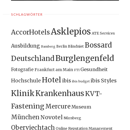
SCHLAGWÖRTER
Asklepios
AccorHotels
ATE Services
Bossard
Ausbildung
Berlin
Blindniet
Bamberg
Burglengenfeld
Deutschland
Gesundheit
Fotografie
Frankfurt am Main
FTI
Hotel
ibis Styles
Hochschule
ibis
ibis budget
Klinik
Krankenhaus
KVT-
Fastening
Mercure
Museum
München
Novotel
Nürnberg
Oberviechtach
Online Reputation Management