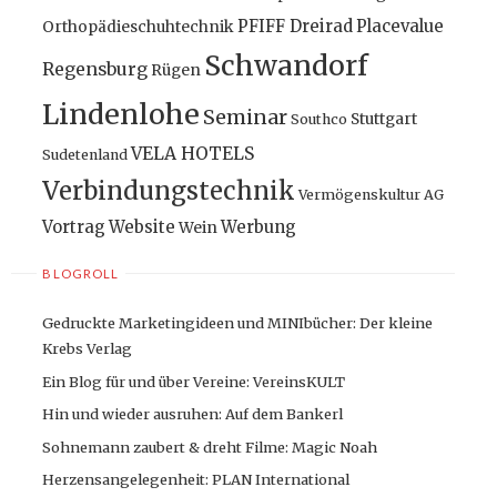
PFIFF Dreirad
Placevalue
Orthopädieschuhtechnik
Schwandorf
Regensburg
Rügen
Lindenlohe
Seminar
Stuttgart
Southco
VELA HOTELS
Sudetenland
Verbindungstechnik
Vermögenskultur AG
Vortrag
Website
Werbung
Wein
BLOGROLL
Gedruckte Marketingideen und MINIbücher: Der kleine
Krebs Verlag
Ein Blog für und über Vereine: VereinsKULT
Hin und wieder ausruhen: Auf dem Bankerl
Sohnemann zaubert & dreht Filme: Magic Noah
Herzensangelegenheit: PLAN International