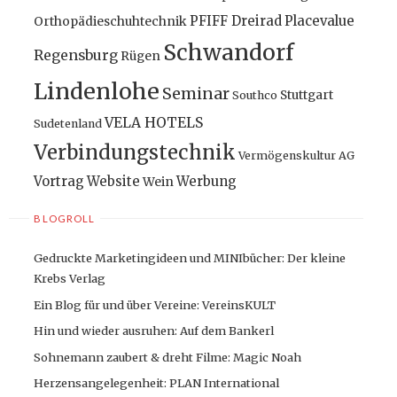
PFIFF Dreirad
Placevalue
Orthopädieschuhtechnik
Schwandorf
Regensburg
Rügen
Lindenlohe
Seminar
Stuttgart
Southco
VELA HOTELS
Sudetenland
Verbindungstechnik
Vermögenskultur AG
Vortrag
Website
Werbung
Wein
BLOGROLL
Gedruckte Marketingideen und MINIbücher: Der kleine
Krebs Verlag
Ein Blog für und über Vereine: VereinsKULT
Hin und wieder ausruhen: Auf dem Bankerl
Sohnemann zaubert & dreht Filme: Magic Noah
Herzensangelegenheit: PLAN International