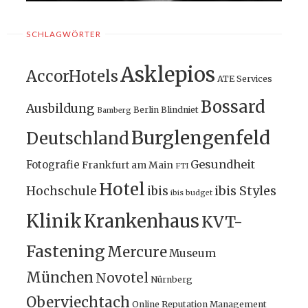
SCHLAGWÖRTER
Asklepios
AccorHotels
ATE Services
Bossard
Ausbildung
Berlin
Blindniet
Bamberg
Burglengenfeld
Deutschland
Gesundheit
Fotografie
Frankfurt am Main
FTI
Hotel
ibis Styles
Hochschule
ibis
ibis budget
Klinik
Krankenhaus
KVT-
Fastening
Mercure
Museum
München
Novotel
Nürnberg
Oberviechtach
Online Reputation Management