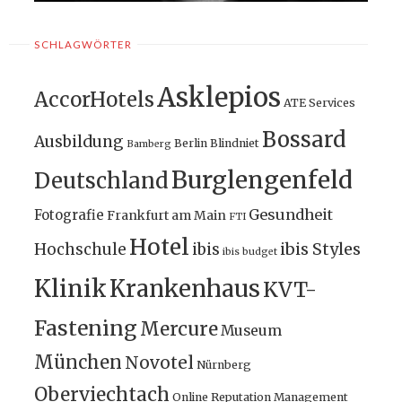
SCHLAGWÖRTER
Asklepios
AccorHotels
ATE Services
Bossard
Ausbildung
Berlin
Blindniet
Bamberg
Burglengenfeld
Deutschland
Gesundheit
Fotografie
Frankfurt am Main
FTI
Hotel
ibis Styles
Hochschule
ibis
ibis budget
Klinik
Krankenhaus
KVT-
Fastening
Mercure
Museum
München
Novotel
Nürnberg
Oberviechtach
Online Reputation Management