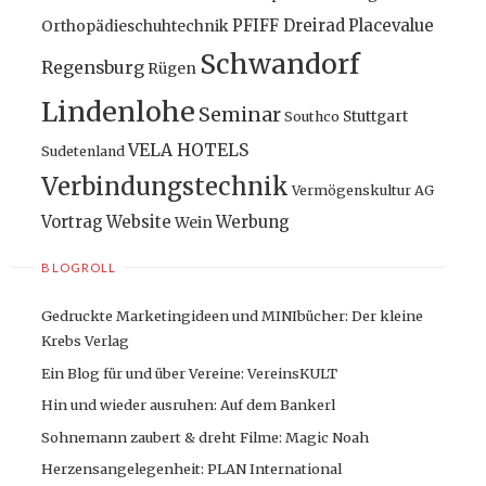
PFIFF Dreirad
Placevalue
Orthopädieschuhtechnik
Schwandorf
Regensburg
Rügen
Lindenlohe
Seminar
Stuttgart
Southco
VELA HOTELS
Sudetenland
Verbindungstechnik
Vermögenskultur AG
Vortrag
Website
Werbung
Wein
BLOGROLL
Gedruckte Marketingideen und MINIbücher: Der kleine
Krebs Verlag
Ein Blog für und über Vereine: VereinsKULT
Hin und wieder ausruhen: Auf dem Bankerl
Sohnemann zaubert & dreht Filme: Magic Noah
Herzensangelegenheit: PLAN International