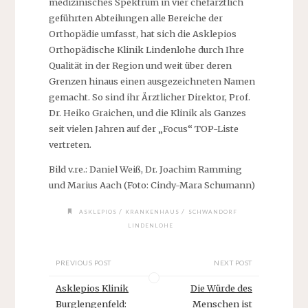
medizinisches Spektrum in vier chefärztlich
geführten Abteilungen alle Bereiche der
Orthopädie umfasst, hat sich die Asklepios
Orthopädische Klinik Lindenlohe durch Ihre
Qualität in der Region und weit über deren
Grenzen hinaus einen ausgezeichneten Namen
gemacht. So sind ihr Ärztlicher Direktor, Prof.
Dr. Heiko Graichen, und die Klinik als Ganzes
seit vielen Jahren auf der „Focus“ TOP-Liste
vertreten.
Bild v.re.: Daniel Weiß, Dr. Joachim Ramming
und Marius Aach (Foto: Cindy-Mara Schumann)
/
/
ASKLEPIOS
KRANKENHAUS
SCHWANDORF
LINDENLOHE
PREVIOUS POST
NEXT POST
Asklepios Klinik
Die Würde des
Burglengenfeld:
Menschen ist