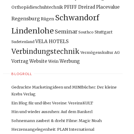
PFIFF Dreirad
Placevalue
Orthopädieschuhtechnik
Schwandorf
Regensburg
Rügen
Lindenlohe
Seminar
Stuttgart
Southco
VELA HOTELS
Sudetenland
Verbindungstechnik
Vermögenskultur AG
Vortrag
Website
Werbung
Wein
BLOGROLL
Gedruckte Marketingideen und MINIbücher: Der kleine
Krebs Verlag
Ein Blog für und über Vereine: VereinsKULT
Hin und wieder ausruhen: Auf dem Bankerl
Sohnemann zaubert & dreht Filme: Magic Noah
Herzensangelegenheit: PLAN International