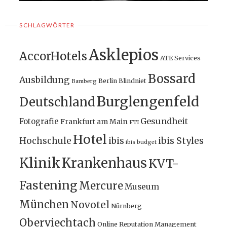
SCHLAGWÖRTER
Asklepios
AccorHotels
ATE Services
Bossard
Ausbildung
Berlin
Blindniet
Bamberg
Burglengenfeld
Deutschland
Gesundheit
Fotografie
Frankfurt am Main
FTI
Hotel
ibis Styles
Hochschule
ibis
ibis budget
Klinik
Krankenhaus
KVT-
Fastening
Mercure
Museum
München
Novotel
Nürnberg
Oberviechtach
Online Reputation Management