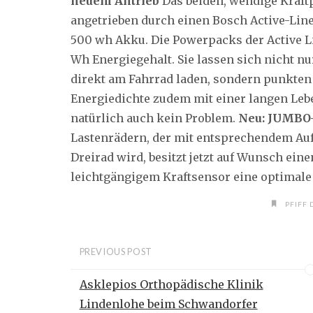
neuem Antrieb
Das beiden, wendige Kraft
angetrieben durch einen Bosch Active-Line
500 wh Akku. Die Powerpacks der Active L
Wh Energiegehalt. Sie lassen sich nicht n
direkt am Fahrrad laden, sondern punkte
Energiedichte zudem mit einer langen Leb
natürlich auch kein Problem.
Neu: JUMBO-
Lastenrädern, der mit entsprechendem Auf
Dreirad wird, besitzt jetzt auf Wunsch ein
leichtgängigem Kraftsensor eine optimale 
PFIFF 
PREVIOUS POST
Asklepios Orthopädische Klinik
Lindenlohe beim Schwandorfer