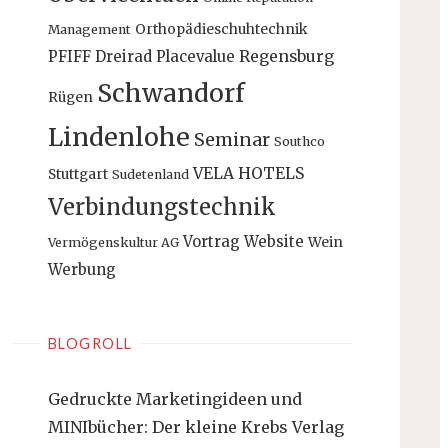
Orthopädieschuhtechnik
Management
PFIFF Dreirad
Placevalue
Regensburg
Schwandorf
Rügen
Lindenlohe
Seminar
Southco
VELA HOTELS
Stuttgart
Sudetenland
Verbindungstechnik
Vortrag
Website
Wein
Vermögenskultur AG
Werbung
BLOGROLL
Gedruckte Marketingideen und
MINIbücher: Der kleine Krebs Verlag