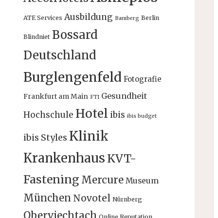
Ausbildung
ATE Services
Berlin
Bamberg
Bossard
Blindniet
Deutschland
Burglengenfeld
Fotografie
Gesundheit
Frankfurt am Main
FTI
Hotel
Hochschule
ibis
ibis budget
Klinik
ibis Styles
Krankenhaus
KVT-
Fastening
Mercure
Museum
München
Novotel
Nürnberg
Oberviechtach
Online Reputation