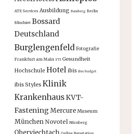
Ausbildung
ATE Services
Berlin
Bamberg
Bossard
Blindniet
Deutschland
Burglengenfeld
Fotografie
Gesundheit
Frankfurt am Main
FTI
Hotel
Hochschule
ibis
ibis budget
Klinik
ibis Styles
Krankenhaus
KVT-
Fastening
Mercure
Museum
München
Novotel
Nürnberg
Oberviechtach
Online Reputation