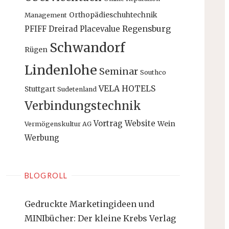
Orthopädieschuhtechnik
Management
PFIFF Dreirad
Placevalue
Regensburg
Schwandorf
Rügen
Lindenlohe
Seminar
Southco
VELA HOTELS
Stuttgart
Sudetenland
Verbindungstechnik
Vortrag
Website
Wein
Vermögenskultur AG
Werbung
BLOGROLL
Gedruckte Marketingideen und
MINIbücher: Der kleine Krebs Verlag