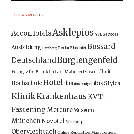
SCHLAGWÖRTER
Asklepios
AccorHotels
ATE Services
Bossard
Ausbildung
Berlin
Blindniet
Bamberg
Burglengenfeld
Deutschland
Gesundheit
Fotografie
Frankfurt am Main
FTI
Hotel
ibis Styles
Hochschule
ibis
ibis budget
Klinik
Krankenhaus
KVT-
Fastening
Mercure
Museum
München
Novotel
Nürnberg
Oberviechtach
Online Reputation Management