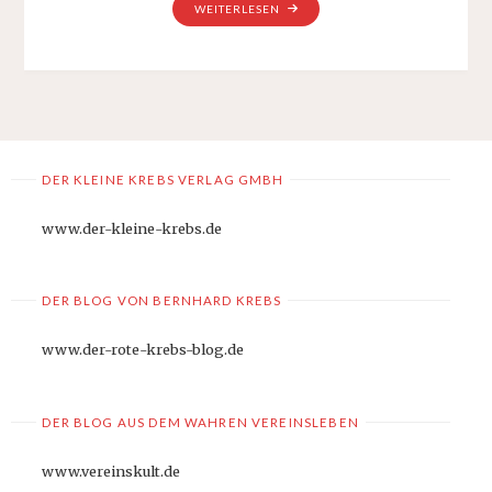
"EIN
WEITERLESEN
ENTSPANNTER
URLAUB
MIT
SOUTHCO®-
VERSCHLUSSLÖSUNGEN
FÜR
WOHNMOBILE"
DER KLEINE KREBS VERLAG GMBH
www.der-kleine-krebs.de
DER BLOG VON BERNHARD KREBS
www.der-rote-krebs-blog.de
DER BLOG AUS DEM WAHREN VEREINSLEBEN
www.vereinskult.de