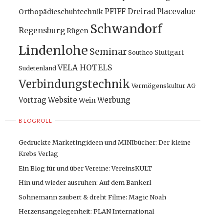
PFIFF Dreirad
Placevalue
Orthopädieschuhtechnik
Schwandorf
Regensburg
Rügen
Lindenlohe
Seminar
Stuttgart
Southco
VELA HOTELS
Sudetenland
Verbindungstechnik
Vermögenskultur AG
Vortrag
Website
Werbung
Wein
BLOGROLL
Gedruckte Marketingideen und MINIbücher: Der kleine
Krebs Verlag
Ein Blog für und über Vereine: VereinsKULT
Hin und wieder ausruhen: Auf dem Bankerl
Sohnemann zaubert & dreht Filme: Magic Noah
Herzensangelegenheit: PLAN International